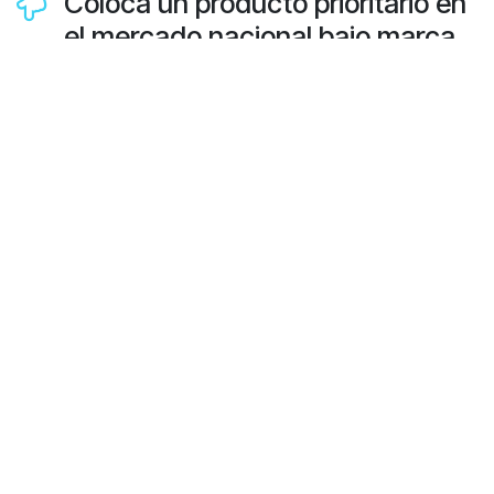
Coloca un producto prioritario en
el mercado nacional bajo marca
propia, adquirido de un tercero
que no es el primer distribuidor.
Los productores de productos prioritarios, deberán
cumplir sus obligaciones en torno a la Ley REP, a través