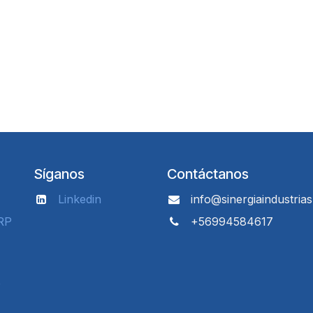
Síganos
Contáctanos
Linkedin
info@sinergiaindustrias
RP
+56994584617
e