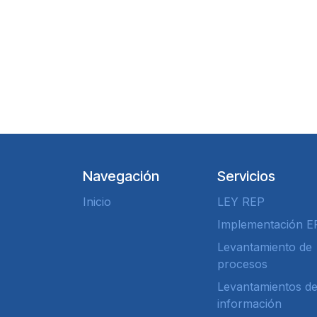
Navegación
Servicios
Inicio
LEY REP
Implementación E
Levantamiento de
procesos
Levantamientos d
información