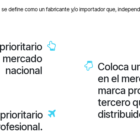
o
se define como un fabricante y/o importador que, independi
rioritario
el mercado
Coloca un
nacional
en el mer
marca pro
tercero q
distribuid
rioritario
ofesional.