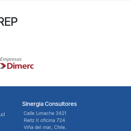
 REP
Sinergia Consultores
Calle Limache 3421
.cl
Reitz II oficina 724
Viña del mar, Chile.