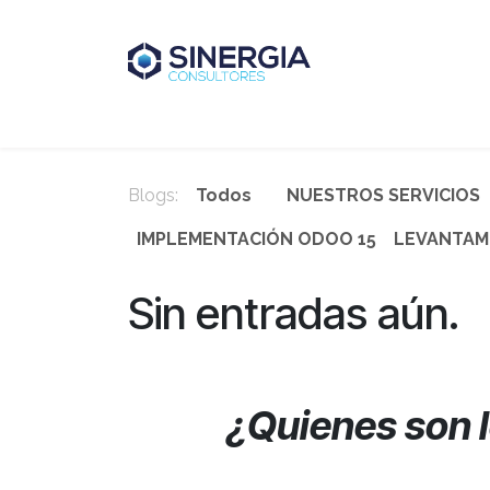
Ir al contenido
Inicio
Soluciones
Casos de éxito
Nos
Blogs:
Todos
NUESTROS SERVICIOS
IMPLEMENTACIÓN ODOO 15
LEVANTAM
Sin entradas aún.
¿Quienes son l