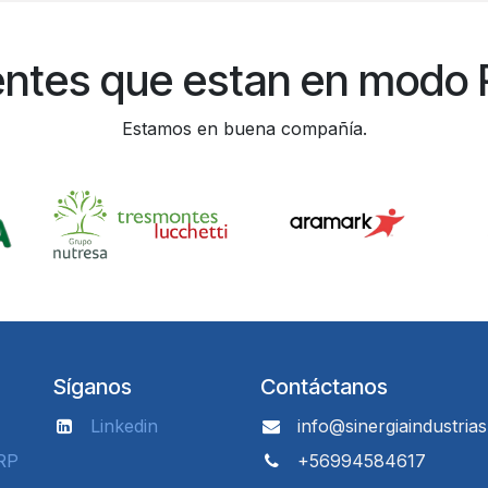
entes que estan en modo
Estamos en buena compañía.
Síganos
Contáctanos
Linkedin
info@sinergiaindustrias
RP
+56994584617